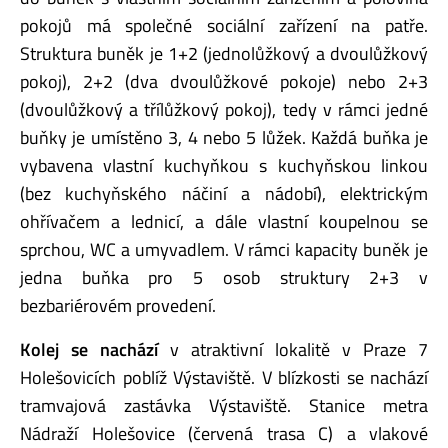
pokojů má společné sociální zařízení na patře.
Struktura buněk je 1+2 (jednolůžkový a dvoulůžkový
pokoj), 2+2 (dva dvoulůžkové pokoje) nebo 2+3
(dvoulůžkový a třílůžkový pokoj), tedy v rámci jedné
buňky je umístěno 3, 4 nebo 5 lůžek. Každá buňka je
vybavena vlastní kuchyňkou s kuchyňskou linkou
(bez kuchyňského náčiní a nádobí), elektrickým
ohřívačem a lednicí, a dále vlastní koupelnou se
sprchou, WC a umyvadlem. V rámci kapacity buněk je
jedna buňka pro 5 osob struktury 2+3 v
bezbariérovém provedení.
Kolej se nachází
v atraktivní lokalitě v Praze 7
Holešovicích poblíž Výstaviště. V blízkosti se nachází
tramvajová zastávka Výstaviště. Stanice metra
Nádraží Holešovice (červená trasa C) a vlakové