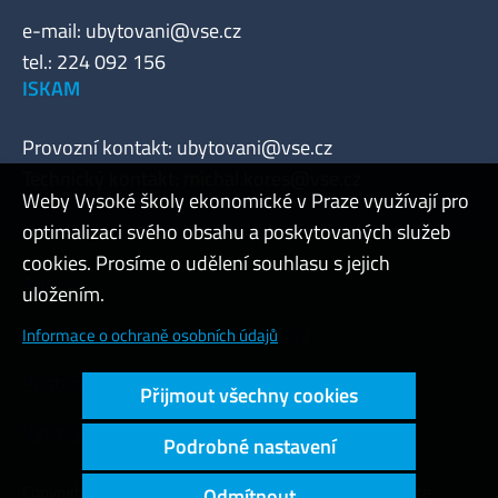
e-mail:
ubytovani@vse.cz
tel.: 224 092 156
ISKAM
Provozní kontakt:
ubytovani@vse.cz
Technický kontakt:
michal.kores@vse.cz
Weby Vysoké školy ekonomické v Praze využívají pro
optimalizaci svého obsahu a poskytovaných služeb
cookies. Prosíme o udělení souhlasu s jejich
Admin
uložením.
Cookies a ochrana osobních údajů
Informace o ochraně osobních údajů
Přístupnost webu
Přijmout všechny cookies
Vysoký kontrast
Podrobné nastavení
Copyright © 2000 - 2026 Vysoká škola ekonomická v Praze
Odmítnout