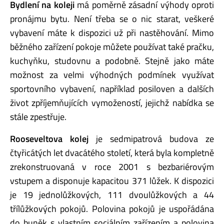
Bydlení na koleji
má poměrně zásadní výhody oproti
pronájmu bytu. Není třeba se o nic starat, veškeré
vybavení máte k dispozici už při nastěhování. Mimo
běžného zařízení pokoje můžete používat také pračku,
kuchyňku, studovnu a podobně. Stejně jako máte
možnost za velmi výhodných podmínek využívat
sportovního vybavení, například posiloven a dalších
život zpříjemňujících vymožeností, jejichž nabídka se
stále zpestřuje.
Rooseveltova kolej
je sedmipatrová budova ze
čtyřicátých let dvacátého století, která byla kompletně
zrekonstruovaná v roce 2001 s bezbariérovým
vstupem a disponuje kapacitou 371 lůžek. K dispozici
je 19 jednolůžkových, 111 dvoulůžkových a 44
třílůžkových pokojů. Polovina pokojů je uspořádána
do buněk s vlastním sociálním zařízením a polovina