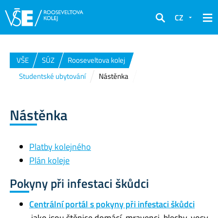
CZ
Hledat
VŠE
SÚZ
Rooseveltova kolej
Studentské ubytování
Nástěnka
Nástěnka
Platby kolejného
Plán koleje
Pokyny při infestaci škůdci
Centrální portál s pokyny při infestaci škůdci
jako jsou štěnice domácí, mravenci, blechy, vosy